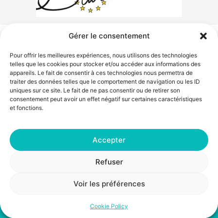
Gérer le consentement
Restons en contact !
Pour offrir les meilleures expériences, nous utilisons des technologies
telles que les cookies pour stocker et/ou accéder aux informations des
appareils. Le fait de consentir à ces technologies nous permettra de
hello@visuelligence.com
traiter des données telles que le comportement de navigation ou les ID
+32 (0)486 89 90 89
uniques sur ce site. Le fait de ne pas consentir ou de retirer son
consentement peut avoir un effet négatif sur certaines caractéristiques
et fonctions.
Accepter
Je m'abonne à la newsletter Visuelligence
Refuser
Cookie Policy (EU)
Conditions générales
Voir les préférences
© 2024 Ariane Riveros - Visuelligence - Belgique | Site réalisé avec
Cookie Policy
la collaboration d'
Aurore de l'Orée de la Comm'