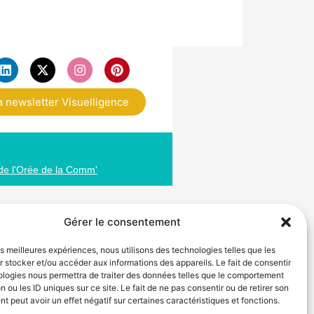
Formation 100% 
a newsletter Visuelligence
de l'Orée de la Comm'
Gérer le consentement
les meilleures expériences, nous utilisons des technologies telles que les
 stocker et/ou accéder aux informations des appareils. Le fait de consentir
ologies nous permettra de traiter des données telles que le comportement
n ou les ID uniques sur ce site. Le fait de ne pas consentir ou de retirer son
 peut avoir un effet négatif sur certaines caractéristiques et fonctions.