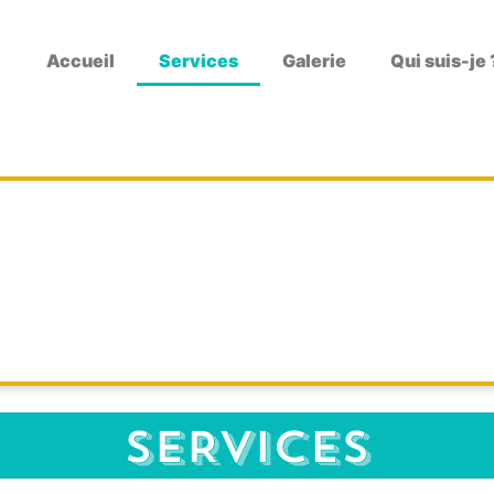
Accueil
Services
Galerie
Qui suis-je 
ier d'initiation au sketchnoti
SERVICES
s en ligne ou en présentiel pour découvrir les outils de l
.. et s'éclater grâce à une prise de notes créative au quo