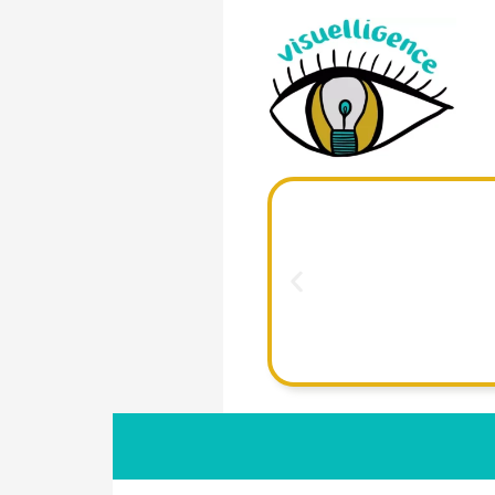
Atel
Atelier
visuelle.